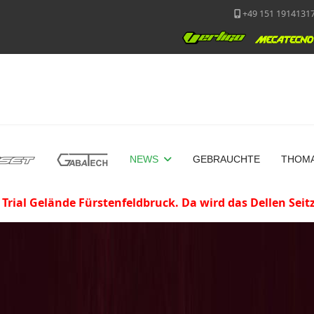
+49 151 1914131
NEWS
GEBRAUCHTE
THOMA
 Trial Gelände Fürstenfeldbruck. Da wird das Dellen Sei