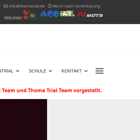
7
info@thomatrial.de
Mo-Fr nach Vereinbarung
TRIAL
SCHULE
KONTAKT
tz Team und Thoma Trial Team vorgestellt.