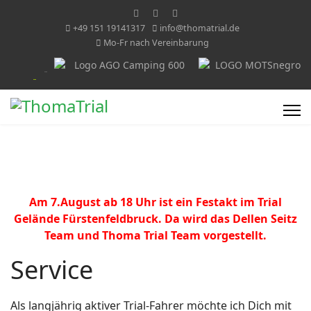
+49 151 19141317
info@thomatrial.de
Mo-Fr nach Vereinbarung
Am 7.August ab 18 Uhr ist ein Festakt im Trial
Gelände Fürstenfeldbruck. Da wird das Dellen Seitz
Team und Thoma Trial Team vorgestellt.
Service
Als langjährig aktiver Trial-Fahrer möchte ich Dich mit