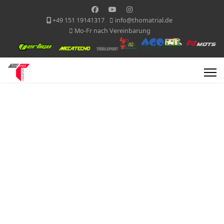
+49 151 19141317
info@thomatrial.de
Mo-Fr nach Vereinbarung