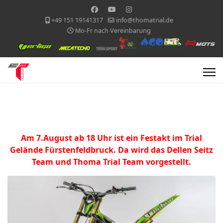
+49 151 19141317
info@thomatrial.de
Mo-Fr nach Vereinbarung
Am 7.August ab 18 Uhr ist ein Festakt im Trial
Gelände Fürstenfeldbruck. Da wird das Dellen Seitz
Team und Thoma Trial Team vorgestellt.