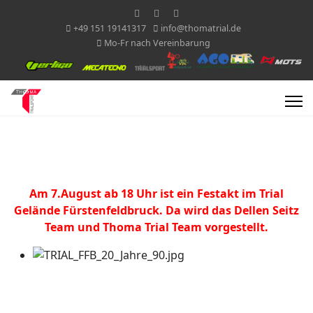
+49 151 19141317
info@thomatrial.de
Mo-Fr nach Vereinbarung
Am 7.August ab 18 Uhr ist ein Festakt im Trial
Gelände Fürstenfeldbruck. Da wird das Dellen Seitz
Team und Thoma Trial Team vorgestellt.