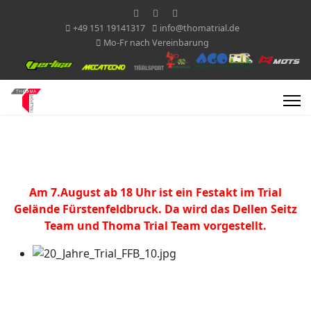
+49 151 19141317
info@thomatrial.de
Mo-Fr nach Vereinbarung
Am 7.August ab 18 Uhr ist ein Festakt im Trial
Gelände Fürstenfeldbruck. Da wird das Dellen Seitz
Team und Thoma Trial Team vorgestellt.