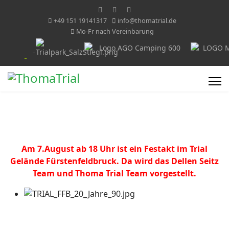
+49 151 19141317
info@thomatrial.de
Mo-Fr nach Vereinbarung
Am 7.August ab 18 Uhr ist ein Festakt im Trial
Gelände Fürstenfeldbruck. Da wird das Dellen Seitz
Team und Thoma Trial Team vorgestellt.