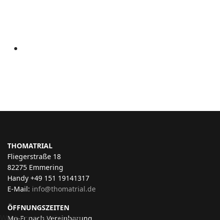
THOMATRIAL
Fliegerstraße 18
82275 Emmering
Handy +49 151 19141317
E-Mail:
info@thomatrial.de
ÖFFNUNGSZEITEN
Wir benutzen Cookies
Mo-Fr nach Vereinbarung