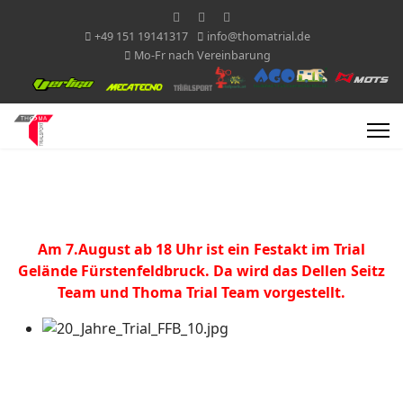
+49 151 19141317
info@thomatrial.de
Mo-Fr nach Vereinbarung
Am 7.August ab 18 Uhr ist ein Festakt im Trial
Gelände Fürstenfeldbruck. Da wird das Dellen Seitz
Team und Thoma Trial Team vorgestellt.