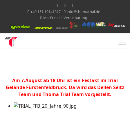
+49 151 19141317
info@thomatrial.de
Mo-Fr nach Vereinbarung
Am 7.August ab 18 Uhr ist ein Festakt im Trial
Gelände Fürstenfeldbruck. Da wird das Dellen Seitz
Team und Thoma Trial Team vorgestellt.