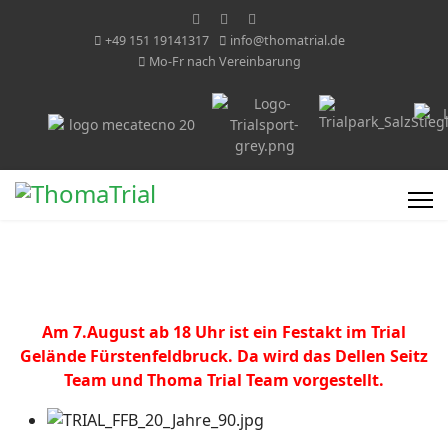
+49 151 19141317
info@thomatrial.de
Mo-Fr nach Vereinbarung
Am 7.August ab 18 Uhr ist ein Festakt im Trial
Gelände Fürstenfeldbruck. Da wird das Dellen Seitz
Team und Thoma Trial Team vorgestellt.