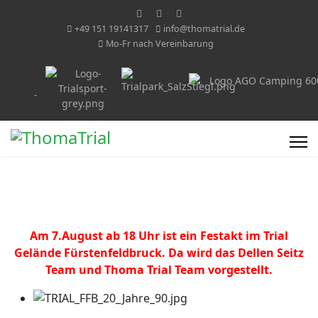
+49 151 19141317
info@thomatrial.de
Mo-Fr nach Vereinbarung
Am 7.August ab 18 Uhr ist ein Festakt im Trial
Gelände Fürstenfeldbruck. Da wird das Dellen Seitz
Team und Thoma Trial Team vorgestellt.